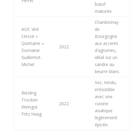
Perret
bœuf
maturée.
Chardonnay
AOC Viré
de
Clessé «
Bourgogne
Quintaine »
aux accents
2022
Domaine
d’agrumes,
Guillemot-
idéal sur un
Michel
sandre au
beurre blanc.
Sec, tendu,
irrésistible
Riesling
avec une
Trocken
2022
cuisine
Weingut
asiatique
Fritz Haag
légèrement
épicée.