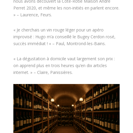
nous avons découvert la Côte-Rôtie Maison André
Perret 2020, et même les non-initiés en parlent encore.
» – Laurence, Feurs.
« Je cherchais un vin rouge léger pour un apéro
improvisé : Hugo m’a conseillé le Bugey Cerdon rosé,
succès immédiat ! » – Paul, Montrond-les-Bains.
« La dégustation à domicile vaut largement son prix :
on apprend plus en trois heures qu’en dix articles
internet. » – Claire, Panissières.